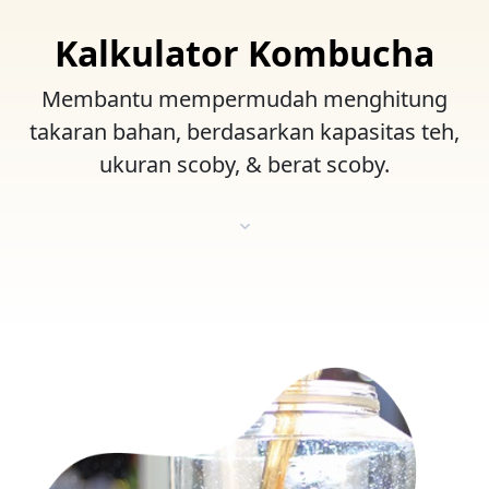
Kalkulator Kombucha
Membantu mempermudah menghitung
takaran bahan, berdasarkan kapasitas teh,
ukuran scoby, & berat scoby.