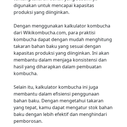
digunakan untuk mencapai kapasitas
produksi yang diinginkan.
Dengan menggunakan kalkulator kombucha
dari Wikikombucha.com, para praktisi
kombucha dapat dengan mudah menghitung
takaran bahan baku yang sesuai dengan
kapasitas produksi yang diinginkan. Ini akan
membantu dalam menjaga konsistensi dan
hasil yang diharapkan dalam pembuatan
kombucha.
Selain itu, kalkulator kombucha ini juga
membantu dalam efisiensi penggunaan
bahan baku. Dengan mengetahui takaran
yang tepat, kamu dapat mengatur stok bahan
baku dengan lebih efektif dan menghindari
pemborosan.