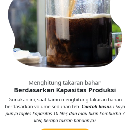
Menghitung takaran bahan
Berdasarkan Kapasitas Produksi
Gunakan ini, saat kamu menghitung takaran bahan
berdasarkan volume seduhan teh.
Contoh kasus :
Saya
punya toples kapasitas 10 liter, dan mau bikin kombucha 7
liter, berapa takran bahannya?