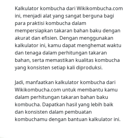
Kalkulator kombucha dari Wikikombucha.com
ini, menjadi alat yang sangat berguna bagi
para praktisi kombucha dalam
mempersiapkan takaran bahan baku dengan
akurat dan efisien. Dengan menggunakan
kalkulator ini, kamu dapat menghemat waktu
dan tenaga dalam perhitungan takaran
bahan, serta memastikan kualitas kombucha
yang konsisten setiap kali diproduksi.
Jadi, manfaatkan kalkulator kombucha dari
Wikikombucha.com untuk membantu kamu
dalam perhitungan takaran bahan baku
kombucha. Dapatkan hasil yang lebih baik
dan konsisten dalam pembuatan
kombuchamu dengan bantuan kalkulator ini.