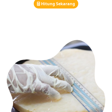
Hitung Sekarang