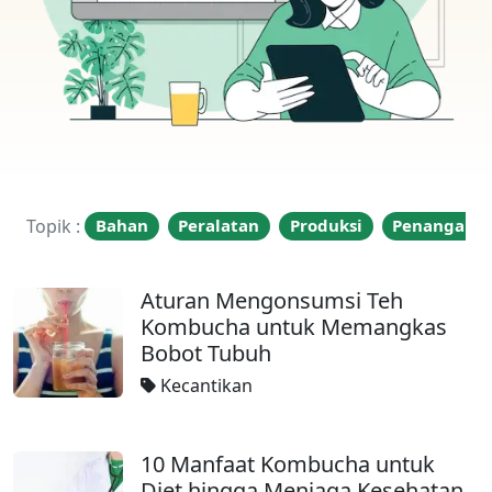
Topik :
Bahan
Peralatan
Produksi
Penangana
Aturan Mengonsumsi Teh
Kombucha untuk Memangkas
Bobot Tubuh
Kecantikan
10 Manfaat Kombucha untuk
Diet hingga Menjaga Kesehatan