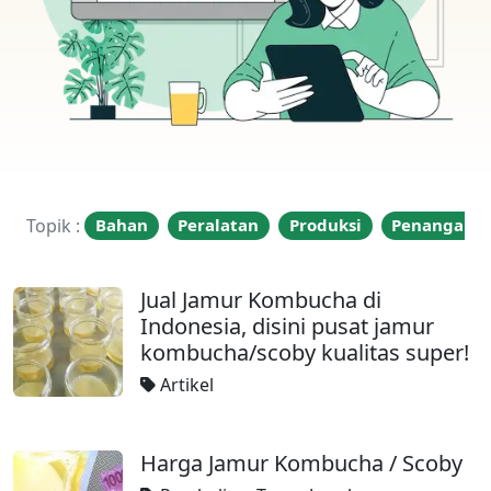
Topik :
Bahan
Peralatan
Produksi
Penangana
Jual Jamur Kombucha di
Indonesia, disini pusat jamur
kombucha/scoby kualitas super!
Artikel
Harga Jamur Kombucha / Scoby