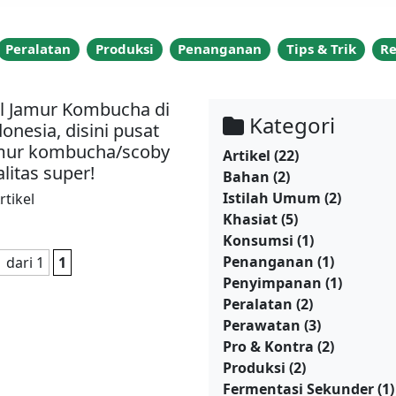
Peralatan
Produksi
Penanganan
Tips & Trik
R
al Jamur Kombucha di
Kategori
onesia, disini pusat
mur kombucha/scoby
Artikel
(22)
litas super!
Bahan
(2)
Istilah Umum
(2)
rtikel
Khasiat
(5)
Konsumsi
(1)
Penanganan
(1)
1 dari 1
1
Penyimpanan
(1)
Peralatan
(2)
Perawatan
(3)
Pro & Kontra
(2)
Produksi
(2)
Fermentasi Sekunder
(1)