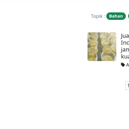
Topik :
Bahan
Ju
Ind
ja
kua
A