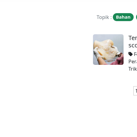
Topik :
Bahan
Te
sc
F
Per
Trik