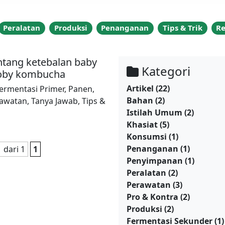
Peralatan
Produksi
Penanganan
Tips & Trik
R
ntang ketebalan baby
Kategori
oby kombucha
Artikel
(22)
ermentasi Primer
,
Panen
,
Bahan
(2)
awatan
,
Tanya Jawab
,
Tips &
Istilah Umum
(2)
Khasiat
(5)
Konsumsi
(1)
Penanganan
(1)
1 dari 1
1
Penyimpanan
(1)
Peralatan
(2)
Perawatan
(3)
Pro & Kontra
(2)
Produksi
(2)
Fermentasi Sekunder
(1)