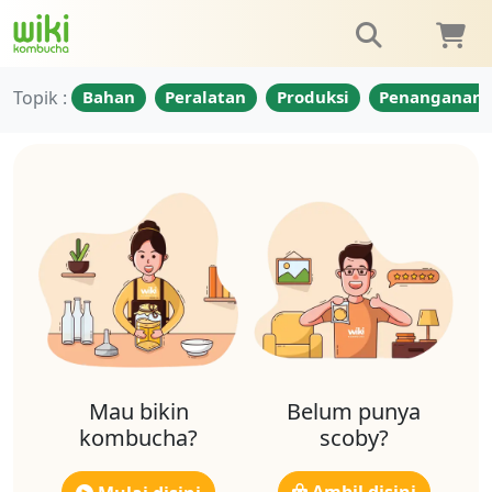
Topik :
Bahan
Peralatan
Produksi
Penanganan
Mau bikin
Belum punya
kombucha?
scoby?