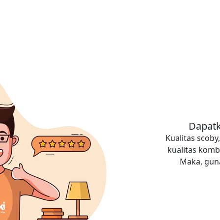
Dapatk
Kualitas scob
kualitas komb
Maka, guna