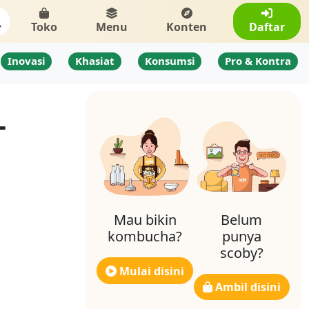
Toko
Menu
Konten
Daftar
Inovasi
Khasiat
Konsumsi
Pro & Kontra
-
Mau bikin
Belum
kombucha?
punya
scoby?
Mulai disini
Ambil disini