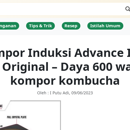
nganan
Tips & Trik
Resep
Istilah Umum
por Induksi Advance 
 Original – Daya 600 wa
kompor kombucha
Oleh : I Putu Adi, 09/06/2023