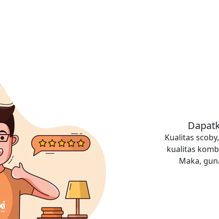
Dapatk
Kualitas scob
kualitas komb
Maka, guna