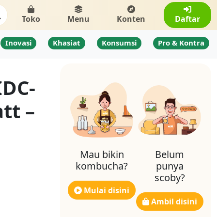
Toko
Menu
Konten
Daftar
Inovasi
Khasiat
Konsumsi
Pro & Kontra
IDC-
tt –
Mau bikin
Belum
kombucha?
punya
scoby?
Mulai disini
Ambil disini