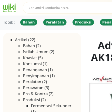
Topik :
Bahan
Peralatan
Produksi
Pena
Artikel
(22)
Ad
Bahan
(2)
Istilah Umum
(2)
AK1
Khasiat
(5)
Konsumsi
(1)
Penanganan
(1)
Penyimpanan
(1)
Peralatan
(2)
Perawatan
(3)
Pro & Kontra
(2)
Produksi
(2)
Fermentasi Sekunder
(1)