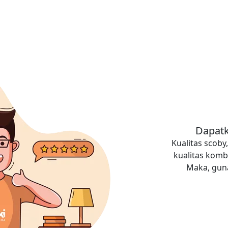
Dapatk
Kualitas scob
kualitas komb
Maka, guna