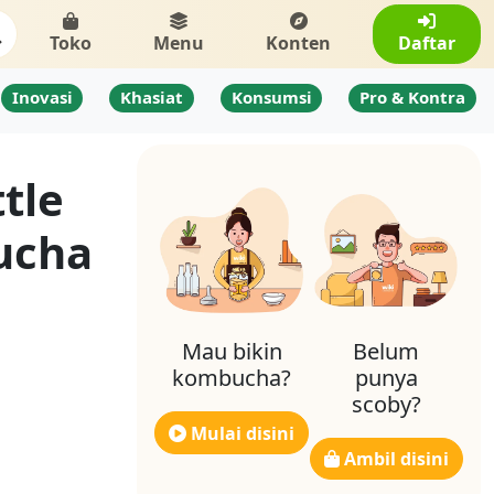
Toko
Menu
Konten
Daftar
Inovasi
Khasiat
Konsumsi
Pro & Kontra
tle
ucha
Mau bikin
Belum
kombucha?
punya
scoby?
Mulai disini
Ambil disini