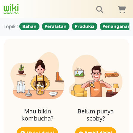
Topik :
Bahan
Peralatan
Produksi
Penanganan
Mau bikin
Belum punya
kombucha?
scoby?