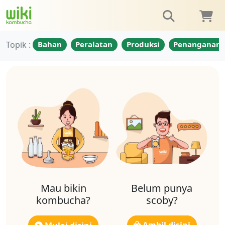
Topik :
Bahan
Peralatan
Produksi
Penanganan
Mau bikin
Belum punya
kombucha?
scoby?