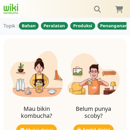
Topik :
Bahan
Peralatan
Produksi
Penanganan
Mau bikin
Belum punya
kombucha?
scoby?