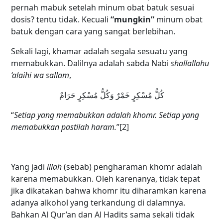
pernah mabuk setelah minum obat batuk sesuai
dosis? tentu tidak. Kecuali
“mungkin”
minum obat
batuk dengan cara yang sangat berlebihan.
Sekali lagi, khamar adalah segala sesuatu yang
memabukkan. Dalilnya adalah sabda Nabi
shallallahu
‘alaihi wa sallam
,
كُلُّ مُسْكِرٍ خَمْرٌ وَكُلُّ مُسْكِرٍ حَرَامٌ
“
Setiap yang memabukkan adalah khomr. Setiap yang
memabukkan pastilah haram.
”
[2]
Yang jadi
illah
(sebab) pengharaman khomr adalah
karena memabukkan. Oleh karenanya, tidak tepat
jika dikatakan bahwa khomr itu diharamkan karena
adanya alkohol yang terkandung di dalamnya.
Bahkan Al Qur’an dan Al Hadits sama sekali tidak