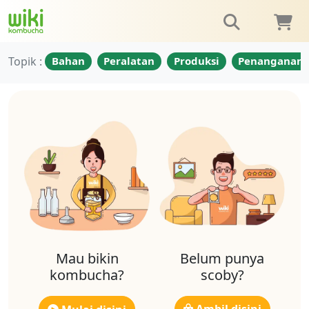
Topik :
Bahan
Peralatan
Produksi
Penanganan
Mau bikin
Belum punya
kombucha?
scoby?