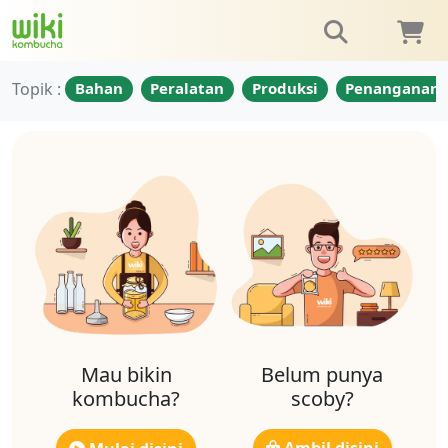
Topik :
Bahan
Peralatan
Produksi
Penanganan
Mau bikin
Belum punya
kombucha?
scoby?