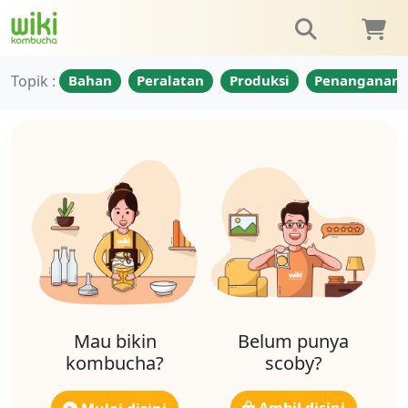
Topik :
Bahan
Peralatan
Produksi
Penanganan
Mau bikin
Belum punya
kombucha?
scoby?