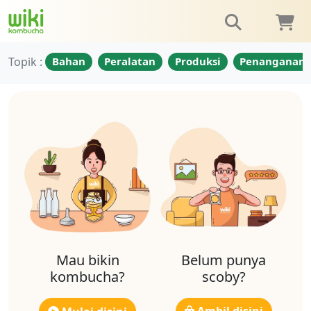
Topik :
Bahan
Peralatan
Produksi
Penanganan
Mau bikin
Belum punya
kombucha?
scoby?