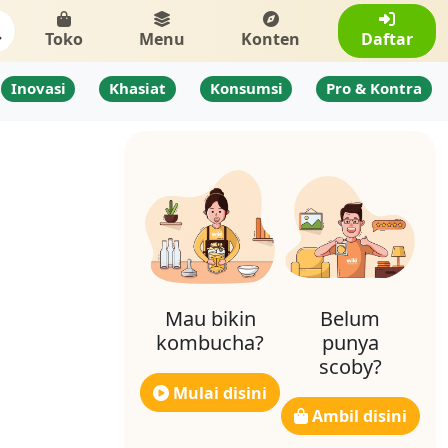
Toko
Menu
Konten
Daftar
Inovasi
Khasiat
Konsumsi
Pro & Kontra
Mau bikin
Belum
kombucha?
punya
scoby?
Mulai disini
Ambil disini