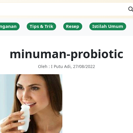
nganan
Tips & Trik
Resep
Istilah Umum
minuman-probiotic
Oleh : I Putu Adi, 27/08/2022