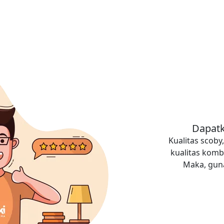
Dapatk
Kualitas scob
kualitas komb
Maka, guna