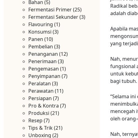
Bahan
(5)
Radikal beb
Fermentasi Primer
(25)
adalah diabe
Fermentasi Sekunder
(3)
Flavouring
(1)
Apabila mas
Konsumsi
(3)
mengonsums
Panen
(10)
yang terjad
Pembelian
(3)
Penanganan
(12)
Nah, menuru
Penerimaan
(3)
fungsional 
Pengemasan
(1)
untuk kebu
Penyimpanan
(7)
bagi tubuh.
Peralatan
(3)
Perawatan
(11)
“Selama ini 
Persiapan
(7)
menimbulka
Pro & Kontra
(7)
mencegah it
Produksi
(21)
oleh orang-
Resep
(7)
Tips & Trik
(21)
Nah, ternya
Unboxing
(2)