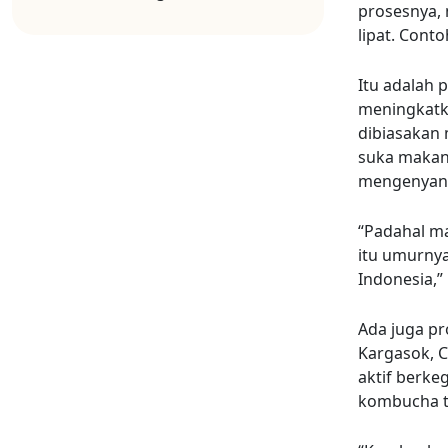
prosesnya,
lipat. Cont
Itu adalah 
meningkatka
dibiasakan 
suka makana
mengenyang
“Padahal ma
itu umurnya
Indonesia,”
Ada juga pr
Kargasok, C
aktif berke
kombucha ti