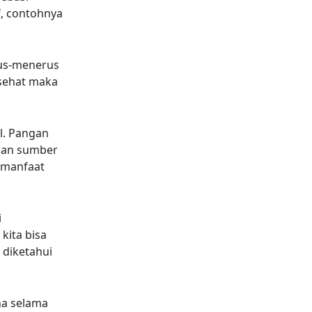
f, contohnya
rus-menerus
sehat maka
l. Pangan
 dan sumber
rmanfaat
i
kita bisa
 diketahui
na selama