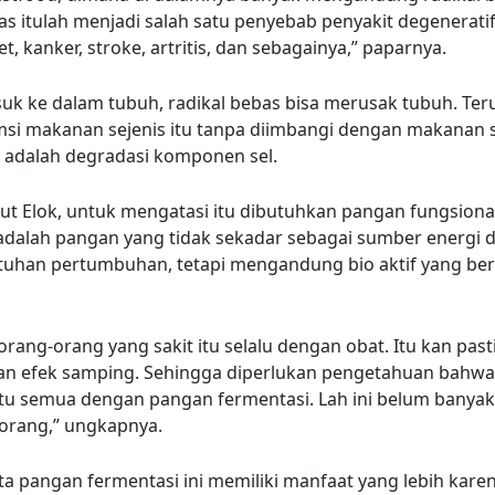
as itulah menjadi salah satu penyebab penyakit degenerati
t, kanker, stroke, artritis, dan sebagainya,” paparnya.
uk ke dalam tubuh, radikal bebas bisa merusak tubuh. Te
i makanan sejenis itu tanpa diimbangi dengan makanan 
i adalah degradasi komponen sel.
t Elok, untuk mengatasi itu dibutuhkan pangan fungsiona
adalah pangan yang tidak sekadar sebagai sumber energi
tuhan pertumbuhan, tetapi mengandung bio aktif yang be
orang-orang yang sakit itu selalu dengan obat. Itu kan past
n efek samping. Sehingga diperlukan pengetahuan bahwa 
u semua dengan pangan fermentasi. Lah ini belum banyak
orang,” ungkapnya.
ta pangan fermentasi ini memiliki manfaat yang lebih kare