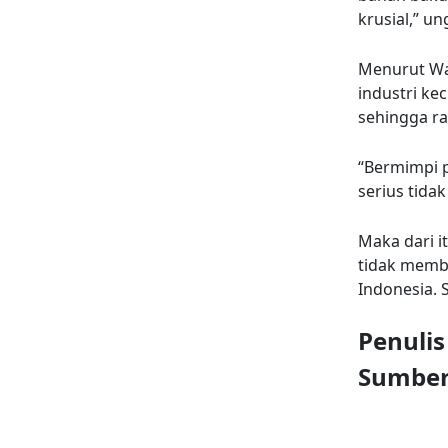
krusial,” u
Menurut Wah
industri ke
sehingga ras
“Bermimpi p
serius tida
Maka dari 
tidak memb
Indonesia. 
Penuli
Sumbe