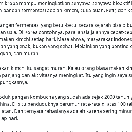
 mikroba mampu meningkatkan senyawa-senyawa bioaktif b
oh pangan fermentasi adalah kimchi, cuka buah, kefir, dan 
pangan fermentasi yang betul-betul secara sejarah bisa dib
n usia. Di Korea contohnya, para lansia jalannya cepat-ce
makan kimchi setiap hari. Masalahnya, masyarakat Indonesi
n yang enak, bukan yang sehat. Melainkan yang penting 
kan, dan murah.
kan kimchi itu sangat murah. Kalau orang biasa makan ki
 panjang dan aktivitasnya meningkat. Itu yang ingin saya 
 pungkasnya.
oduk pangan kombucha yang sudah ada sejak 2000 tahun ya
hina. Di situ penduduknya berumur rata-rata di atas 100 t
giatan. Dan ternyata rahasianya adalah karena sering min
ap hari.