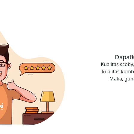
Dapatk
Kualitas scob
kualitas komb
Maka, guna