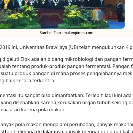
Sumber Foto : malangtimes.com
2019 ini, Universitas Brawijaya (UB) telah mengukuhkan 4 g
 digeluti Elok adalah bidang mikrobiologi dan pangan ferm
dalah tentang produk-produk pangan fermentasi. Pangan 
suatu produk pangan di mana proses pengolahannya meli
g baik secara terkontrol.
entasi itu sangat bisa dimanfaatkan. Terlebih lagi kini ada
f yang disebabkan karena kerusakan organ tubuh seiring 
usia atau karena pola makan.
banyak pola makan mengalami perubahan, banyak makana
astfood, dimana di dalamnya banyak mengandung radikal 