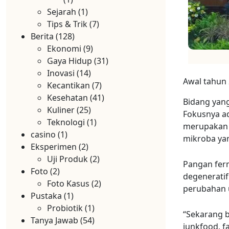
Sejarah
(1)
Tips & Trik
(7)
Berita
(128)
Ekonomi
(9)
Gaya Hidup
(31)
Inovasi
(14)
Awal tahun 
Kecantikan
(7)
Kesehatan
(41)
Bidang yang
Kuliner
(25)
Fokusnya a
Teknologi
(1)
merupakan 
casino
(1)
mikroba yan
Eksperimen
(2)
Uji Produk
(2)
Pangan ferm
Foto
(2)
degenerati
Foto Kasus
(2)
perubahan 
Pustaka
(1)
Probiotik
(1)
“Sekarang 
Tanya Jawab
(54)
junkfood, f