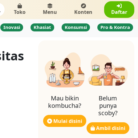
Toko
Menu
Konten
Daftar
Inovasi
Khasiat
Konsumsi
Pro & Kontra
itas
Mau bikin
Belum
kombucha?
punya
scoby?
Mulai disini
Ambil disini