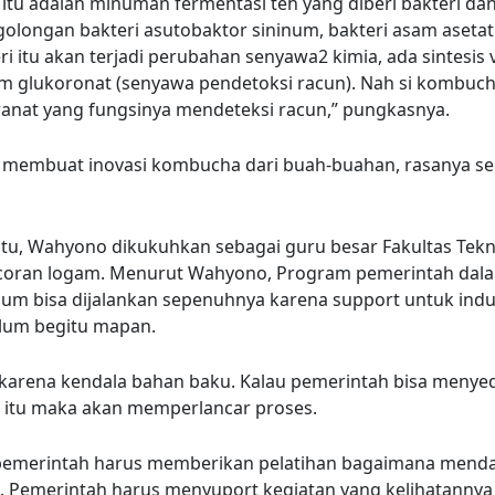
tu adalah minuman fermentasi teh yang diberi bakteri dan 
golongan bakteri asutobaktor sininum, bakteri asam asetat
eri itu akan terjadi perubahan senyawa2 kimia, ada sintesis 
am glukoronat (senyawa pendetoksi racun). Nah si kombucha
anat yang fungsinya mendeteksi racun,” pungkasnya.
i membuat inovasi kombucha dari buah-buahan, rasanya sep
tu, Wahyono dikukuhkan sebagai guru besar Fakultas Tekn
coran logam. Menurut Wahyono, Program pemerintah dal
lum bisa dijalankan sepenuhnya karena support untuk indu
elum begitu mapan.
a karena kendala bahan baku. Kalau pemerintah bisa menye
 itu maka akan memperlancar proses.
 pemerintah harus memberikan pelatihan bagaimana mend
 Pemerintah harus menyuport kegiatan yang kelihatannya 