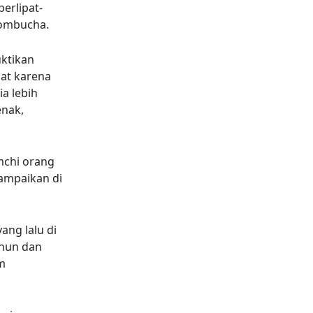
erlipat-
kombucha.
uktikan
pat karena
a lebih
enak,
mchi orang
sampaikan di
ng lalu di
ahun dan
um