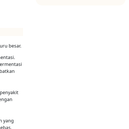
uru besar.
entasi.
fermentasi
batkan
 penyakit
dengan
n yang
bebas.