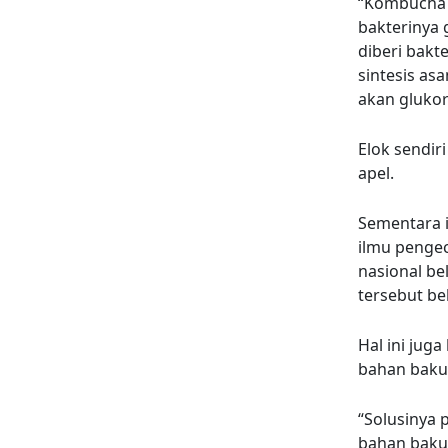
“Kombucha i
bakterinya 
diberi bakt
sintesis as
akan glukor
Elok sendir
apel.
Sementara i
ilmu penge
nasional be
tersebut b
Hal ini jug
bahan baku
“Solusinya
bahan baku.