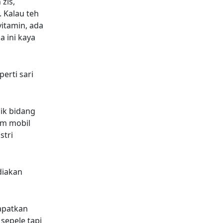
zis,
. Kalau teh
vitamin, ada
 ini kaya
erti sari
ik bidang
am mobil
stri
diakan
apatkan
sepele tapi