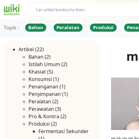
Topik :
Bahan
Peralatan
Produksi
Pena
Artikel
(22)
m
Bahan
(2)
Istilah Umum
(2)
Khasiat
(5)
Konsumsi
(1)
Penanganan
(1)
Penyimpanan
(1)
Peralatan
(2)
Perawatan
(3)
Pro & Kontra
(2)
Produksi
(2)
Fermentasi Sekunder
(1)
makanan bi