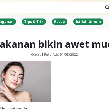
nganan
Tips & Trik
Resep
Istilah Umum
akanan bikin awet mu
Oleh : I Putu Adi, 01/08/2022
kin awet muda