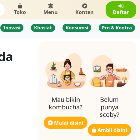
Toko
Menu
Konten
Daftar
Inovasi
Khasiat
Konsumsi
Pro & Kontra
da
Mau bikin
Belum
kombucha?
punya
scoby?
Mulai disini
Ambil disini