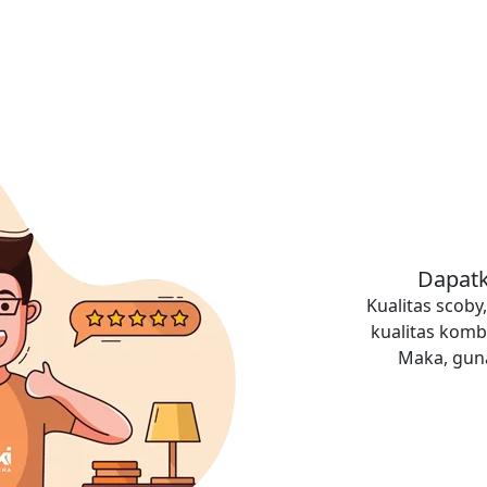
Dapatk
Kualitas scob
kualitas komb
Maka, guna