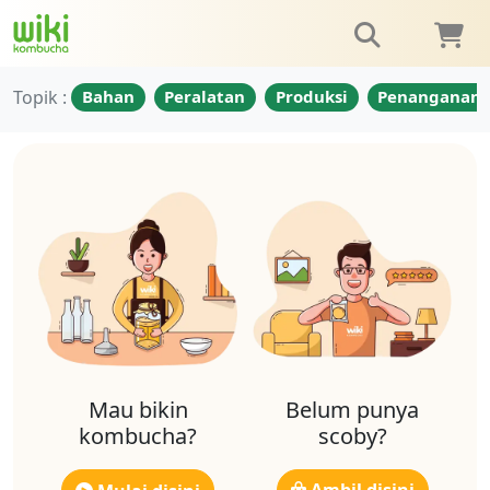
Topik :
Bahan
Peralatan
Produksi
Penanganan
Mau bikin
Belum punya
kombucha?
scoby?