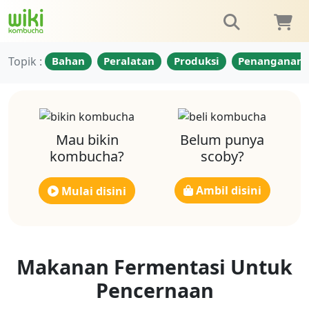
Topik :
Bahan
Peralatan
Produksi
Penanganan
Mau bikin
Belum punya
kombucha?
scoby?
Ambil disini
Mulai disini
Makanan Fermentasi Untuk
Pencernaan