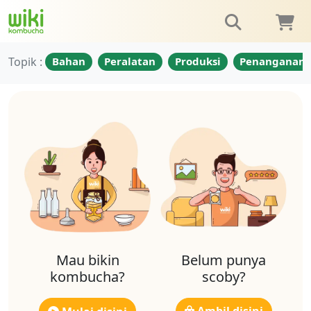
Topik :
Bahan
Peralatan
Produksi
Penanganan
Mau bikin
Belum punya
kombucha?
scoby?