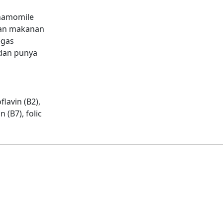
chamomile
ian makanan
egas
 dan punya
avin (B2),
 (B7), folic