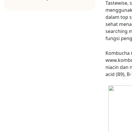
Tastewise, 
menggunaka
dalam top s
sehat mena
searching 
fungsi pen
Kombucha mi
www.kombuc
niacin dan n
acid (B9), B