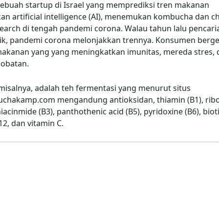
sebuah startup di Israel yang memprediksi tren makanan
n artificial intelligence (AI), menemukan kombucha dan 
earch di tengah pandemi corona. Walau tahun lalu pencar
ik, pandemi corona melonjakkan trennya. Konsumen berg
makanan yang yang meningkatkan imunitas, mereda stres,
gobatan.
salnya, adalah teh fermentasi yang menurut situs
hakamp.com mengandung antioksidan, thiamin (B1), ribofl
iacinmide (B3), panthothenic acid (B5), pyridoxine (B6), biotin
-12, dan vitamin C.