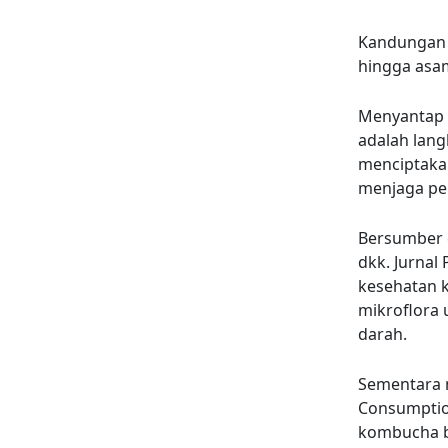
Kandungan n
hingga asam
Menyantap 
adalah lan
menciptaka
menjaga pe
Bersumber d
dkk. Jurnal
kesehatan k
mikroflora
darah.
Sementara m
Consumption
kombucha b