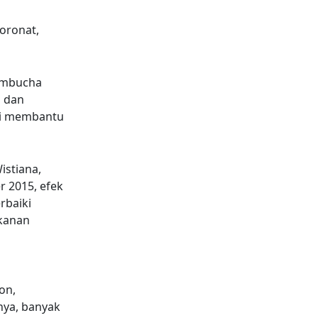
oronat,
ombucha
n dan
ni membantu
istiana,
r 2015, efek
rbaiki
kanan
on,
nya, banyak