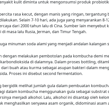
enyakit kulit diminta untuk mengonsumsi produk probiotik
rcita rasa kecut, dengan manis yang ringan, tergantung 
dilakukan. Selain 7-10 hari, ada juga yang menyarankan 8-12
ercaya dari 2000 tahun lalu di Cina. Sumber lain menyebu
i di masa lalu Rusia, Jerman, dan Timur Tengah.
uga minuman soda alami yang menjadi andalan kalangan s
raih dengan melakukan pembotolan pada kombucha demi m
karbondioksida di dalamnya. Dalam proses bottling, dita
 dari buah atau kurma sebagai asupan bakteri dalam meng
ida. Proses ini disebut second fermentation.
g bergidik melihat jumlah gula dalam pembuatan kombucha
agi dalam kombucha menggunakan gula sebagai substrat 
inya menjadi alkohol. Lalu, alkohol ini disantap oleh kel
uk menghasilkan senyawa asam organik, didominasi asam a