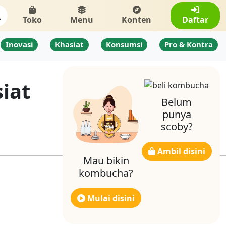
Toko
Menu
Konten
Daftar
Inovasi
Khasiat
Konsumsi
Pro & Kontra
iat
Belum
punya
scoby?
Ambil disini
Mau bikin
kombucha?
Mulai disini