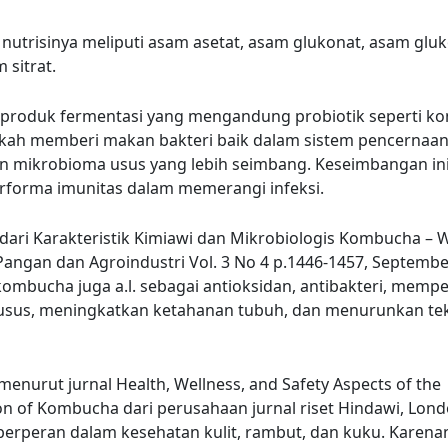
utrisinya meliputi asam asetat, asam glukonat, asam gluk
 sitrat.
produk fermentasi yang mengandung probiotik seperti k
gkah memberi makan bakteri baik dalam sistem pencernaa
n mikrobioma usus yang lebih seimbang. Keseimbangan i
rforma imunitas dalam memerangi infeksi.
ari Karakteristik Kimiawi dan Mikrobiologis Kombucha – W
 Pangan dan Agroindustri Vol. 3 No 4 p.1446-1457, Septembe
ombucha juga a.l. sebagai antioksidan, antibakteri, mempe
 usus, meningkatkan ketahanan tubuh, dan menurunkan te
enurut jurnal Health, Wellness, and Safety Aspects of the
 of Kombucha dari perusahaan jurnal riset Hindawi, Lond
erperan dalam kesehatan kulit, rambut, dan kuku. Karena