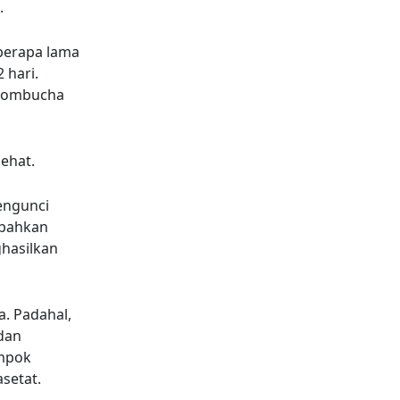
.
berapa lama
 hari.
t kombucha
ehat.
engunci
mbahkan
hasilkan
. Padahal,
dan
ompok
setat.