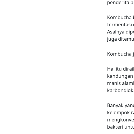
penderita p
Kombucha be
fermentasi 
Asalnya dip
juga ditemu
Kombucha j
Hal itu di
kandungan 
manis alami
karbondioks
Banyak yan
kelompok r
mengkonvers
bakteri unt