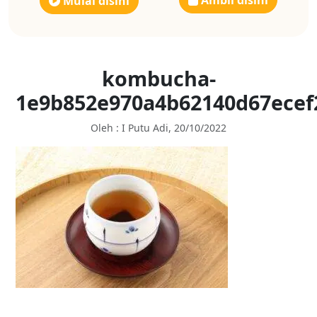
Ambil disini
Mulai disini
kombucha-
1e9b852e970a4b62140d67ecef
Oleh : I Putu Adi, 20/10/2022