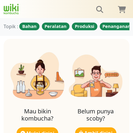
Topik :
Bahan
Peralatan
Produksi
Penanganan
Mau bikin
Belum punya
kombucha?
scoby?