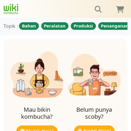
Topik :
Bahan
Peralatan
Produksi
Penanganan
Mau bikin
Belum punya
kombucha?
scoby?