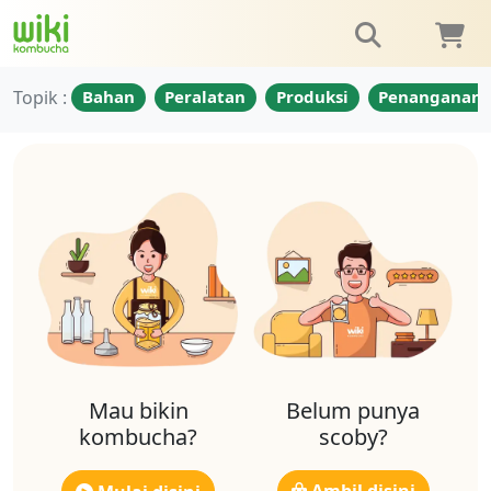
Topik :
Bahan
Peralatan
Produksi
Penanganan
Mau bikin
Belum punya
kombucha?
scoby?