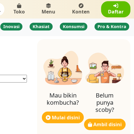
Toko
Menu
Konten
Daftar
Inovasi
Khasiat
Konsumsi
Pro & Kontra
Mau bikin
Belum
kombucha?
punya
scoby?
Mulai disini
Ambil disini