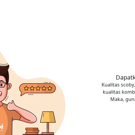
Dapatk
Kualitas scob
kualitas komb
Maka, guna