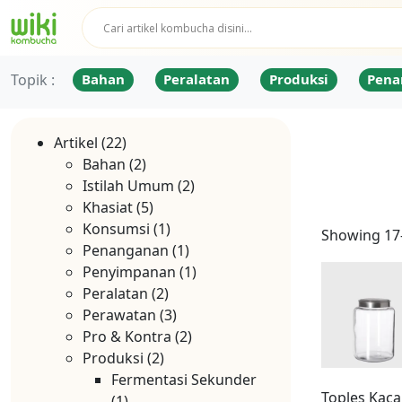
Topik :
Bahan
Peralatan
Produksi
Pena
Artikel
(22)
Bahan
(2)
Istilah Umum
(2)
Khasiat
(5)
Konsumsi
(1)
Showing 17–
Penanganan
(1)
Penyimpanan
(1)
Peralatan
(2)
Perawatan
(3)
Pro & Kontra
(2)
Produksi
(2)
Fermentasi Sekunder
Toples Kaca
(1)