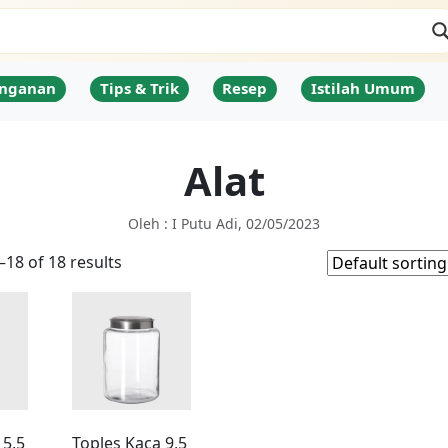
nganan
Tips & Trik
Resep
Istilah Umum
Alat
Oleh : I Putu Adi, 02/05/2023
18 of 18 results
 5,5
Toples Kaca 9,5