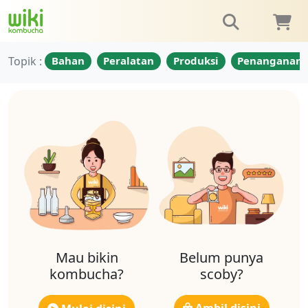
Topik :
Bahan
Peralatan
Produksi
Penanganan
Mau bikin
Belum punya
kombucha?
scoby?