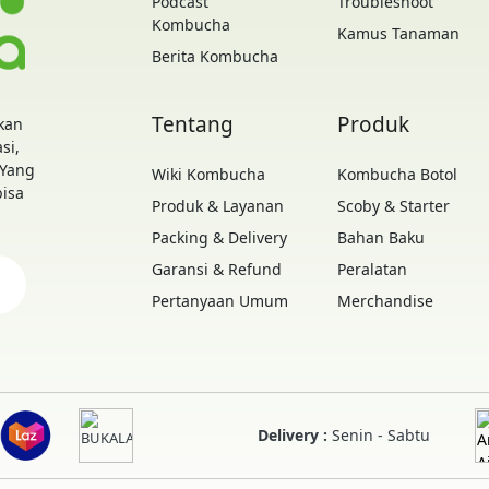
Podcast
Troubleshoot
Kombucha
Kamus Tanaman
Berita Kombucha
Tentang
Produk
kan
si,
 Yang
Wiki Kombucha
Kombucha Botol
bisa
Produk & Layanan
Scoby & Starter
Packing & Delivery
Bahan Baku
Garansi & Refund
Peralatan
Pertanyaan Umum
Merchandise
Delivery :
Senin - Sabtu