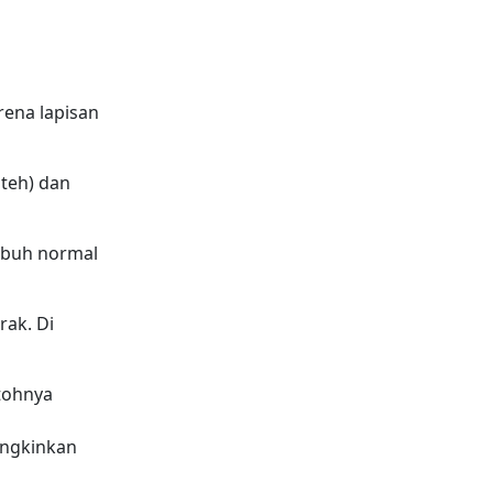
rena lapisan
 teh) dan
tubuh normal
rak. Di
tohnya
ungkinkan