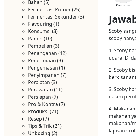
Bahan
(5)
Customer
Fermentasi Primer
(25)
Jawab
Fermentasi Sekunder
(3)
Flavouring
(1)
Scoby sanga
Konsumsi
(3)
scoby hanya
Panen
(10)
Pembelian
(3)
1. Scoby ha
Penanganan
(12)
udara. Di d
Penerimaan
(3)
Pengemasan
(1)
2. Scoby bi
Penyimpanan
(7)
berkisar an
Peralatan
(3)
3. Scoby ha
Perawatan
(11)
dalam perut
Persiapan
(7)
Pro & Kontra
(7)
4. Makanan 
Produksi
(21)
makanan ya
Resep
(7)
makanan/mi
Tips & Trik
(21)
lapisan sco
Unboxing
(2)