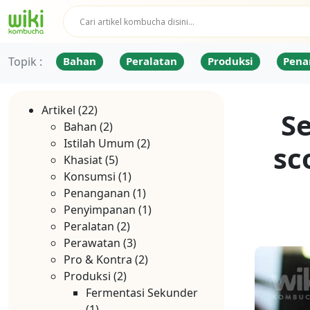
Topik :
Bahan
Peralatan
Produksi
Pena
Artikel
(22)
S
Bahan
(2)
Istilah Umum
(2)
sc
Khasiat
(5)
Konsumsi
(1)
Penanganan
(1)
Penyimpanan
(1)
Peralatan
(2)
Perawatan
(3)
Pro & Kontra
(2)
Produksi
(2)
Fermentasi Sekunder
(1)