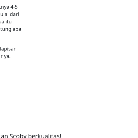
knya 4-5
lai dari
a itu
ntung apa
 lapisan
r ya.
an Scoby berkualitas!