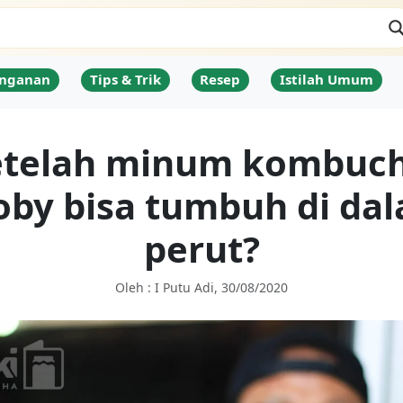
nganan
Tips & Trik
Resep
Istilah Umum
etelah minum kombuch
oby bisa tumbuh di da
perut?
Oleh : I Putu Adi, 30/08/2020