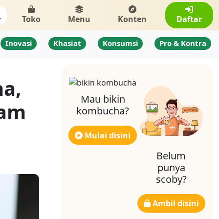
Toko
Menu
Konten
Daftar
Inovasi
Khasiat
Konsumsi
Pro & Kontra
a,
Mau bikin
lam
kombucha?
Mulai disini
Belum
punya
scoby?
Ambil disini