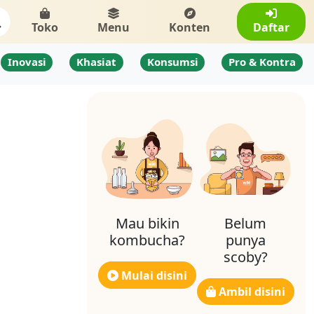
Toko
Menu
Konten
Daftar
Inovasi
Khasiat
Konsumsi
Pro & Kontra
Mau bikin
Belum
kombucha?
punya
scoby?
Mulai disini
Ambil disini