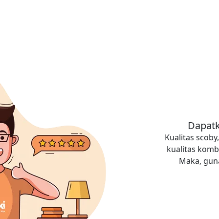
Dapatk
Kualitas scob
kualitas komb
Maka, guna