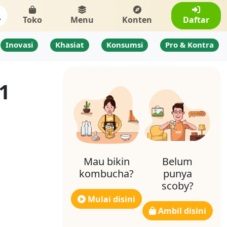
Toko
Menu
Konten
Daftar
Inovasi
Khasiat
Konsumsi
Pro & Kontra
-1
Mau bikin
Belum
kombucha?
punya
scoby?
Mulai disini
Ambil disini