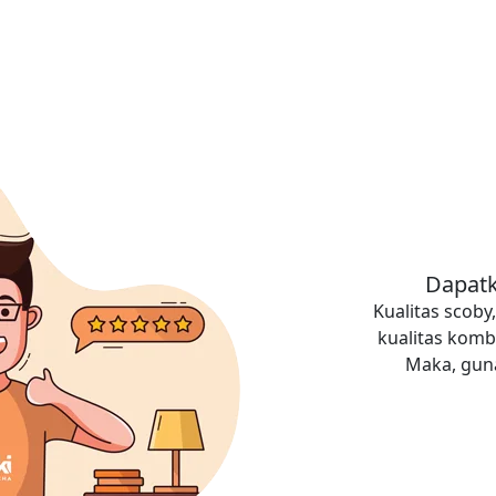
Dapatk
Kualitas scob
kualitas komb
Maka, guna