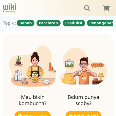
Topik :
Bahan
Peralatan
Produksi
Penanganan
Mau bikin
Belum punya
kombucha?
scoby?