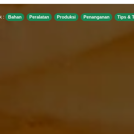
k :
Bahan
Peralatan
Produksi
Penanganan
Tips & T