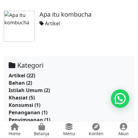
Apa itu kombucha
Artikel
Kategori
Artikel
(22)
Bahan
(2)
Istilah Umum
(2)
Khasiat
(5)
Mau nanya tentang kombucha?
Konsumsi
(1)
Penanganan
(1)
Penyimpanan
(1)
Peralatan
(2)
Home
Belanja
Menu
Konten
Akun
Perawatan
(3)