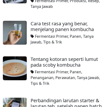
Fermentasi Primer
,
Produksi
,
Resep
,
Tanya Jawab
Cara test rasa yang benar,
menjelang panen kombucha
Fermentasi Primer
,
Panen
,
Tanya
Jawab
,
Tips & Trik
Tentang kotoran seperti lumut
pada scoby kombucha
Fermentasi Primer
,
Panen
,
Penanganan
,
Perawatan
,
Tanya Jawab
,
Tips & Trik
Perbandingan larutan starter &
larutan teh, setelah panen batch