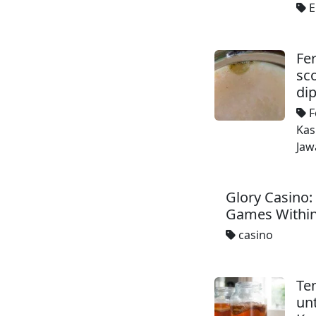
E
Fer
sc
dip
F
Kas
Jaw
Glory Casino:
Games Within
casino
Te
un