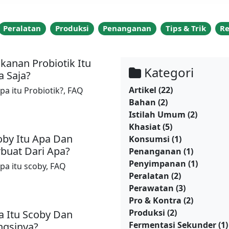
Peralatan
Produksi
Penanganan
Tips & Trik
R
kanan Probiotik Itu
Kategori
a Saja?
Artikel
(22)
pa itu Probiotik?
,
FAQ
Bahan
(2)
Istilah Umum
(2)
Khasiat
(5)
oby Itu Apa Dan
Konsumsi
(1)
rbuat Dari Apa?
Penanganan
(1)
Penyimpanan
(1)
pa itu scoby
,
FAQ
Peralatan
(2)
Perawatan
(3)
Pro & Kontra
(2)
Produksi
(2)
a Itu Scoby Dan
Fermentasi Sekunder
(1)
ngsinya?