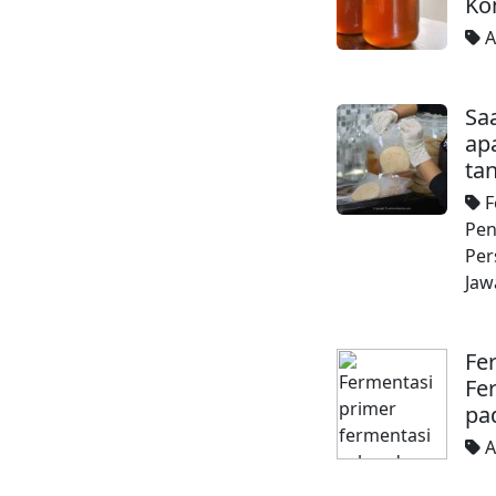
Ko
A
Sa
ap
ta
F
Pe
Per
Jaw
Fe
Fe
pa
A