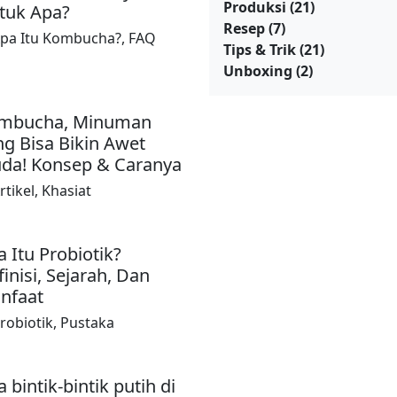
Produksi
(21)
tuk Apa?
Resep
(7)
pa Itu Kombucha?
,
FAQ
Tips & Trik
(21)
Unboxing
(2)
mbucha, Minuman
ng Bisa Bikin Awet
da! Konsep & Caranya
rtikel
,
Khasiat
 Itu Probiotik?
inisi, Sejarah, Dan
nfaat
robiotik
,
Pustaka
 bintik-bintik putih di