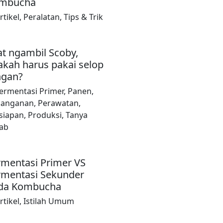
mbucha
rtikel
,
Peralatan
,
Tips & Trik
at ngambil Scoby,
akah harus pakai selop
ngan?
ermentasi Primer
,
Panen
,
nanganan
,
Perawatan
,
siapan
,
Produksi
,
Tanya
ab
rmentasi Primer VS
rmentasi Sekunder
da Kombucha
rtikel
,
Istilah Umum