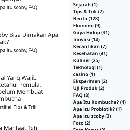
Sejarah
(1)
pa itu scoby
,
FAQ
Tips & Trik
(7)
Berita
(128)
Ekonomi
(9)
Gaya Hidup
(31)
oby Bisa Dimakan Apa
Inovasi
(14)
dak?
Kecantikan
(7)
pa itu scoby
,
FAQ
Kesehatan
(41)
Kuliner
(25)
Teknologi
(1)
casino
(1)
Hal Yang Wajib
Eksperimen
(2)
ketahui Pemula,
Uji Produk
(2)
belum Membuat
FAQ
(8)
mbucha
Apa Itu Kombucha?
(4)
rtikel
,
Tips & Trik
Apa itu Probiotik?
(1)
Apa itu scoby
(3)
Foto
(2)
a Manfaat Teh