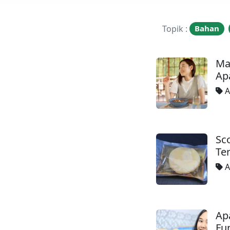
Topik :
Bahan
Ma
Ap
A
Sc
Te
A
Ap
Fu