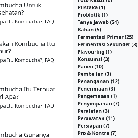
Foto Kasus
(2)
mbucha Untuk
Pustaka
(1)
sehatan?
Probiotik
(1)
pa Itu Kombucha?
,
FAQ
Tanya Jawab
(54)
Bahan
(5)
Fermentasi Primer
(25)
akah Kombucha Itu
Fermentasi Sekunder
(3)
mur?
Flavouring
(1)
Konsumsi
(3)
pa Itu Kombucha?
,
FAQ
Panen
(10)
Pembelian
(3)
Penanganan
(12)
mbucha Itu Terbuat
Penerimaan
(3)
ri Apa?
Pengemasan
(1)
Penyimpanan
(7)
pa Itu Kombucha?
,
FAQ
Peralatan
(3)
Perawatan
(11)
Persiapan
(7)
Pro & Kontra
(7)
mbucha Gunanya