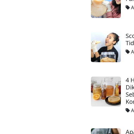
A
Sc
Ti
A
4 
Di
Se
Ko
A
Ap