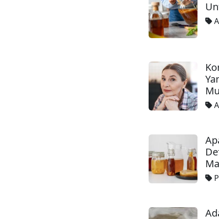
Un
A
Ko
Ya
Mu
A
Apa
Def
Ma
P
Ada