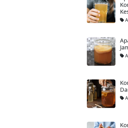
Ko
Ke
A
Ap
Ja
A
Ko
Da
A
Ko