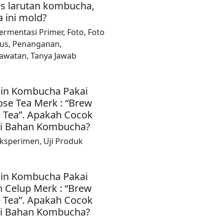
as larutan kombucha,
a ini mold?
ermentasi Primer
,
Foto
,
Foto
us
,
Penanganan
,
awatan
,
Tanya Jawab
kin Kombucha Pakai
ose Tea Merk : “Brew
 Tea”. Apakah Cocok
di Bahan Kombucha?
ksperimen
,
Uji Produk
kin Kombucha Pakai
h Celup Merk : “Brew
 Tea”. Apakah Cocok
di Bahan Kombucha?