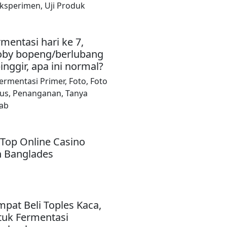
ksperimen
,
Uji Produk
mentasi hari ke 7,
oby bopeng/berlubang
inggir, apa ini normal?
ermentasi Primer
,
Foto
,
Foto
us
,
Penanganan
,
Tanya
ab
 Top Online Casino
 Banglades
mpat Beli Toples Kaca,
tuk Fermentasi