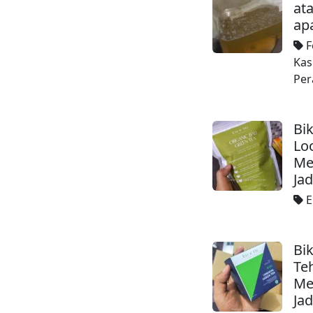
at
ap
F
Kas
Per
Bi
Lo
Me
Ja
E
Bi
Te
Me
Ja